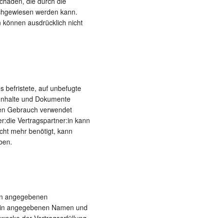
Schäden, die durch die
achgewiesen werden kann.
 können ausdrücklich nicht
s befristete, auf unbefugte
 Inhalte und Dokumente
rten Gebrauch verwendet
:die Vertragspartner:in kann
cht mehr benötigt, kann
ben.
:in angegebenen
r:in angegebenen Namen und