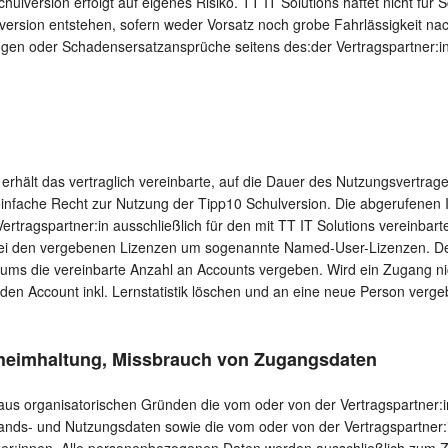
ulversion erfolgt auf eigenes Risiko. TT IT Solutions haftet nicht für 
version entstehen, sofern weder Vorsatz noch grobe Fahrlässigkeit n
gen oder Schadensersatzansprüche seitens des:der Vertragspartner:in
 erhält das vertraglich vereinbarte, auf die Dauer des Nutzungsvertrage
 einfache Recht zur Nutzung der Tipp10 Schulversion. Die abgerufenen
ertragspartner:in ausschließlich für den mit TT IT Solutions vereinba
bei den vergebenen Lizenzen um sogenannte Named-User-Lizenzen. Der
aums die vereinbarte Anzahl an Accounts vergeben. Wird ein Zugang ni
n den Account inkl. Lernstatistik löschen und an eine neue Person verge
eheimhaltung, Missbrauch von Zugangsdaten
t aus organisatorischen Gründen die vom oder von der Vertragspartner
nds- und Nutzungsdaten sowie die vom oder von der Vertragspartne