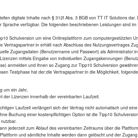
ellen digitale Inhalte nach § 312f Abs. 3 BGB von TT IT Solutions dar. 
er Sprache verfügbar. Die folgenden beschriebenen Leistungen sind im
ipp10 Schulversion um eine Onlineplattform zum computergestützten Un
ie Vertragspartner:in erhält nach Abschluss des Nutzungsvertrages Zu
iduelle Zugangsdaten (Benutzername und Passwort) als Administrator:
n Lizenzen mittels Eingabe von individuellen Zugangskennungen (Benu
esse) anmelden und ihnen so Zugang zur Tipp10 Schulversion gewähre
sen Testphase hat der:die Vertragspartner:in die Möglichkeit, folgende
g um ein Jahr,
 der Lizenzen innerhalb der vereinbarten Laufzeit.
chtigen Laufzeit verlängert sich der Vertrag nicht automatisch und eine
ne Buchung einer kostenpflichtigen Option ist die Tipp10 Schulversio
 nutzbar.
ann jederzeit zum Ablauf des vereinbarten Zeitraums über die Plattfor
Plattform und sämtliche Inhalte werden dann gelöscht und der Zugang 